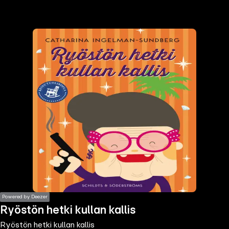
the
h page
 main
nt
the
ibility
ment
Powered by Deezer
Ryöstön hetki kullan kallis
Ryöstön hetki kullan kallis