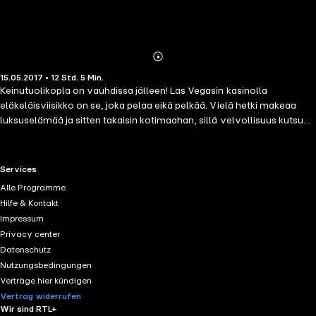
Abonnieren
Mehr
15.05.2017 • 12 Std. 5 Min.
Details
Keinutuolikopla on vauhdissa jälleen! Las Vegasin kasinolla
eläkeläisviisikko on se, joka pelaa eikä pelkää. Vielä hetki makeaa
luksuselämää ja sitten takaisin kotimaahan, sillä velvollisuus kutsuu.
Lyömättömän esikuvansa Robin Hoodin hengessä kopla haluaa
parempaa elämää varattomille vanhuksille ja kaikille, joiden päivistä
puuttuu iloa ja mahdollisuuksia. Eikä heillä itselläänkään saa olla
RTL+ useful links.
Services
tylsää!Ryöstely on kuitenkin kaikkea muuta kuin kevyttä puuhaa.
Alle Programme
Kannoilla on milloin poliisi, milloin pahamaineinen
Hilfe & Kontakt
moottoripyöräjengi, milloin tietoverkoissa vaaniva digihuijari. Vaarat
Impressum
ja vauhti ottavat välillä sydämestä, mutta periksi ei anneta. Märtha,
Privacy center
Anna-Greta, Stina, Harava ja Nero näyttävät, että heillä on kykyä ja
Datenschutz
älyä vaikka muille jakaa. Ikä tuo taitoa käsitellä ihmisiä ja tarttua mitä
Nutzungsbedingungen
merkillisimpiin tilaisuuksiin.
Verträge hier kündigen
Vertrag widerrufen
Wir sind RTL+