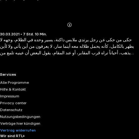
Abonnieren
Mehr
30.03.2021 • 7 Std. 10 Min.
Details
حكى من حكى عن رجل يرتدي ملابس داكنة، يسير وحده في الظلام، وجهه لا
يظهر بالكامل، كأنه يحمل ظلاله معه أينما سار، لا يعرفون من أين يأتي ولا لأين
يذهب، أحياناً تراه قرب المقابر، أو عند المقام، يقول البعض أن عينيه تلمع من
بعيد، ويدعي آخرون سماعهم لصوت بكاء يأتي من ناحيته.
RTL+ useful links.
Services
Alle Programme
Hilfe & Kontakt
Impressum
Privacy center
Datenschutz
Nutzungsbedingungen
Verträge hier kündigen
Vertrag widerrufen
Wir sind RTL+