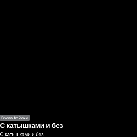
the
h page
 main
nt
the
ibility
ment
Powered by Deezer
С катышками и без
С катышками и без