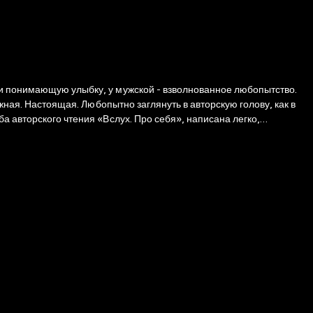
ии понимающую улыбку, у мужской - взволнованное любопытство.
жная. Настоящая. Любопытно заглянуть в авторскую голову, как в
а авторского чтения «Вслух. Про себя», написана легко,
 в тупик личной ситуацией. И только мудрая женщина попытается
а внезапно узнала себя… Читайте и улыбайтесь.