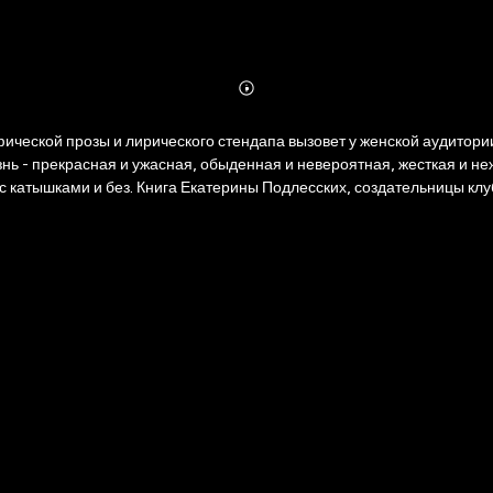
Abonnieren
Mehr
Details
фической прозы и лирического стендапа вызовет у женской аудитор
изнь - прекрасная и ужасная, обыденная и невероятная, жесткая и не
 катышками и без. Книга Екатерины Подлесских, создательницы клуб
ко настоящая женщина может сравнить неудобные туфли с зашедшей
ток (с океаном) и даже стабилизированной гортензии, в которой он