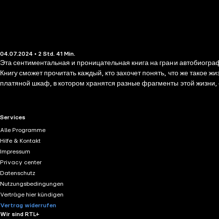
04.07.2024 • 2 Std. 41 Min.
Эта сентиментальная и проницательная книга на грани автобиогра
Книгу сможет прочитать каждый, кто захочет понять, что же такое ж
платяной шкаф, в котором хранятся разные фрагменты этой жизни, с
самоиронично, тепло и жизнелюбиво. И обаятельно. Конечно, толь
понять проблемы мужчин (с женщинами), детей (с родителями), коса
RTL+ useful links.
Services
Alle Programme
Hilfe & Kontakt
Impressum
Privacy center
Datenschutz
Nutzungsbedingungen
Verträge hier kündigen
Vertrag widerrufen
Wir sind RTL+