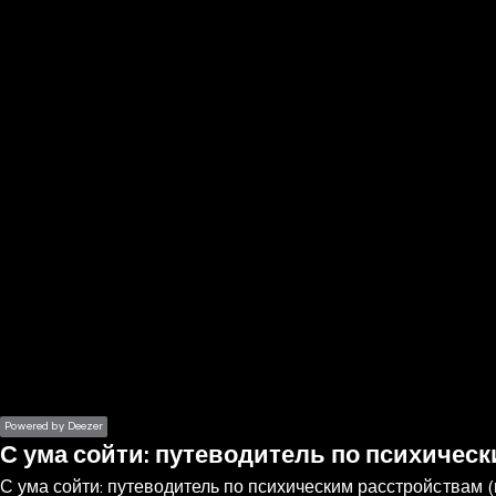
the
h page
 main
nt
the
ibility
ment
Powered by Deezer
С ума сойти: путеводитель по психичес
С ума сойти: путеводитель по психическим расстройствам 