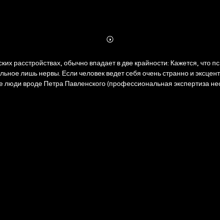
Abonnieren
Mehr
Details
крайности: Кажется, что психическое расстройство должно быть заметно невооруженным
альное лишь нервы. Если человек ведет себя очень странно и эксцен
ие люди вроде Петра Павленского (профессиональная экспертиза не
получили премию Просветитель 2017, которая ежегодно присуждаетс