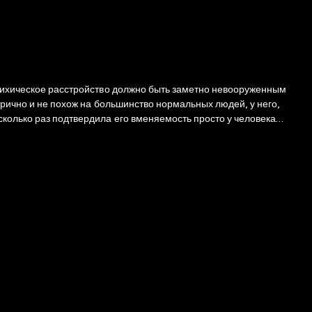
трично и не похож на большинство нормальных людей, у него,
сколько раз подтвердила его вменяемость просто у человека
я русскоязычным ученым и журналистам, умеющим просто и понятно