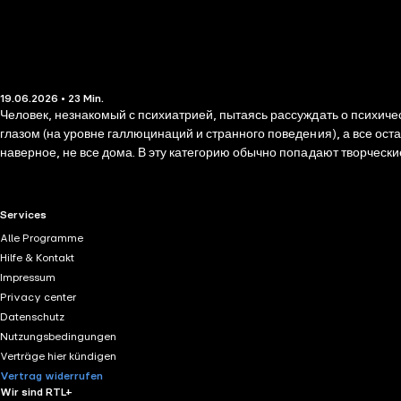
19.06.2026 • 23 Min.
Человек, незнакомый с психиатрией, пытаясь рассуждать о психических расстройствах, обычно впадает в две 
глазом (на уровне галлюцинаций и странного поведения), а все ост
наверное, не все дома. В эту категорию обычно попадают творческ
фантазия хорошая). В реальности все выглядит по-другому. Как именно, Дарья Варламова рассказала в обзоре своей книги С ума сойти: путеводитель по психическим расстройствам для жителей
большого города. За эту книгу Дарья и ее соавтор Антон Зайниев 
рассказать о новейших открытиях и исследованиях.
RTL+ useful links.
Services
Alle Programme
Hilfe & Kontakt
Impressum
Privacy center
Datenschutz
Nutzungsbedingungen
Verträge hier kündigen
Vertrag widerrufen
Wir sind RTL+