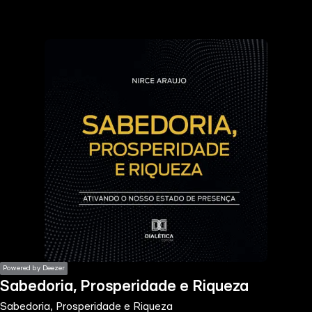
the
h page
 main
nt
the
ibility
ment
Powered by Deezer
Sabedoria, Prosperidade e Riqueza
Sabedoria, Prosperidade e Riqueza