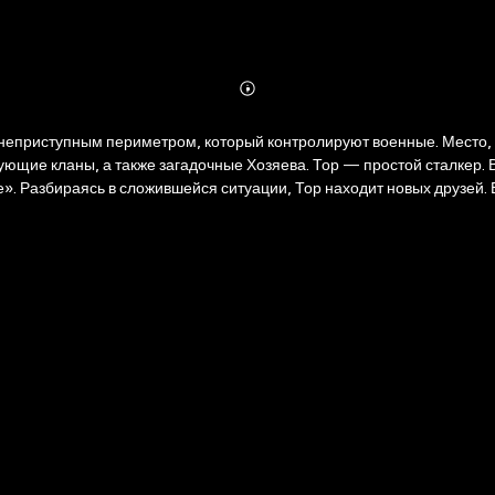
Abonnieren
Mehr
Details
неприступным периметром, который контролируют военные. Место, 
ющие кланы, а также загадочные Хозяева. Тор — простой сталкер. В
. Разбираясь в сложившейся ситуации, Тор находит новых друзей. В
тий приключением.