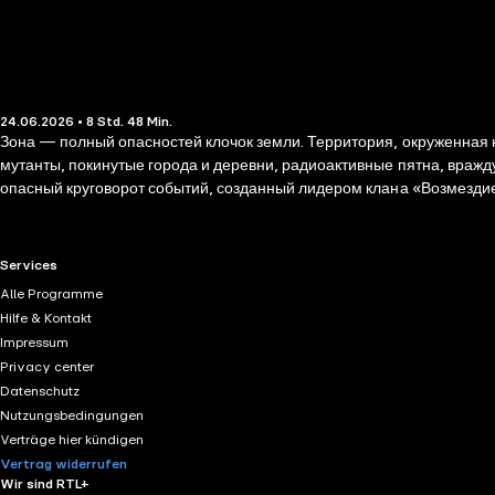
24.06.2026 • 8 Std. 48 Min.
Зона — полный опасностей клочок земли. Территория, окруженная 
мутанты, покинутые города и деревни, радиоактивные пятна, вражду
опасный круговорот событий, созданный лидером клана «Возмездие»
которое оборачивается для сталкеров невероятным и полным собы
RTL+ useful links.
Services
Alle Programme
Hilfe & Kontakt
Impressum
Privacy center
Datenschutz
Nutzungsbedingungen
Verträge hier kündigen
Vertrag widerrufen
Wir sind RTL+