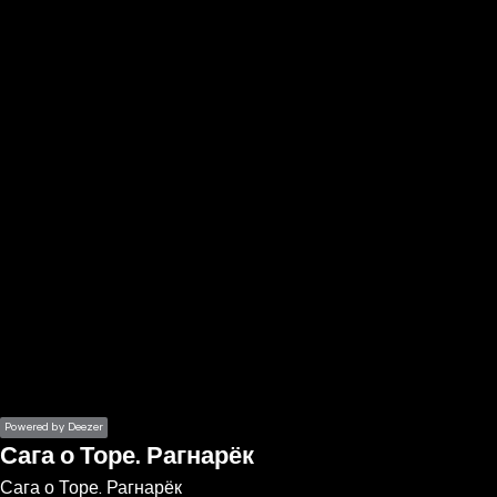
the
h page
 main
nt
the
ibility
ment
Powered by Deezer
Сага о Торе. Рагнарёк
Сага о Торе. Рагнарёк