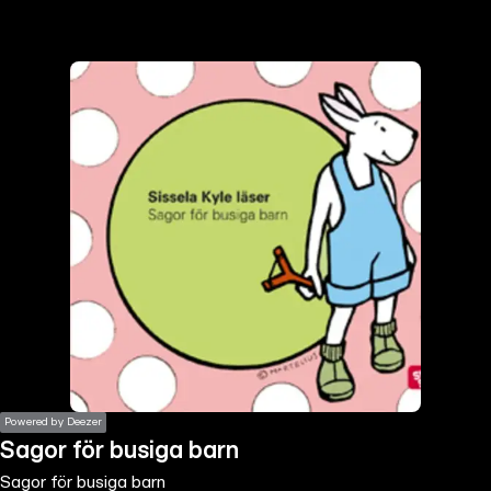
the
h page
 main
nt
the
ibility
ment
Powered by Deezer
Sagor för busiga barn
Sagor för busiga barn