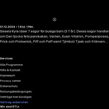
Abonnieren
Mehr
01.12.2004 • 1 Std. 1 Min.
Details
Sissela Kyle läser 7 sagor för busiga barn (3 7 år). Dessa sagor handlar
om Den tjocka feta pannkakan, Vanten, Kusin Vitamin, Pomperipossa,
Prick och Prickenick, Piff och Paff samt Tjimboli Tjask och fröknarna
Fnatteria.
RTL+ useful links.
Services
Alle Programme
Hilfe & Kontakt
Impressum
Privacy center
Datenschutz
Nutzungsbedingungen
Verträge hier kündigen
Vertrag widerrufen
Wir sind RTL+