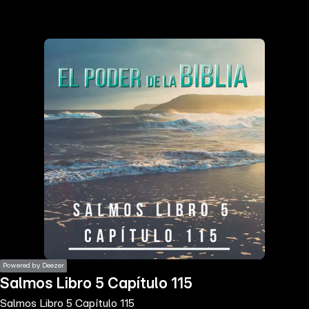
the
h page
 main
nt
the
ibility
ment
Powered by Deezer
Salmos Libro 5 Capítulo 115
Salmos Libro 5 Capítulo 115