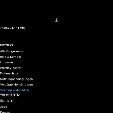
Abonnieren
Mehr
17.10.2017 • 1 Min.
Details
RTL+ useful links.
Services
Alle Programme
Hilfe & Kontakt
Impressum
Privacy center
Datenschutz
Nutzungsbedingungen
Verträge hier kündigen
Vertrag widerrufen
Wir sind RTL+
Über RTL+
Jobs
Presse