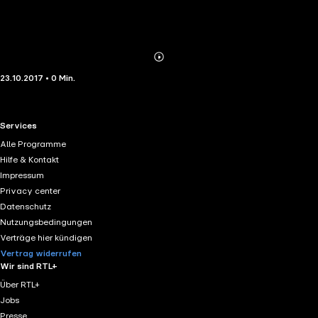
Abonnieren
Mehr
23.10.2017 • 0 Min.
Details
RTL+ useful links.
Services
Alle Programme
Hilfe & Kontakt
Impressum
Privacy center
Datenschutz
Nutzungsbedingungen
Verträge hier kündigen
Vertrag widerrufen
Wir sind RTL+
Über RTL+
Jobs
Presse