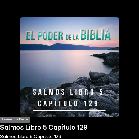
the
h page
 main
nt
the
ibility
ment
Powered by Deezer
Salmos Libro 5 Capítulo 129
Salmos Libro 5 Capítulo 129