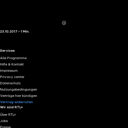
Abonnieren
Mehr
23.10.2017 • 1 Min.
Details
RTL+ useful links.
Services
Alle Programme
Hilfe & Kontakt
Impressum
Privacy center
Datenschutz
Nutzungsbedingungen
Verträge hier kündigen
Vertrag widerrufen
Wir sind RTL+
Über RTL+
Jobs
Presse