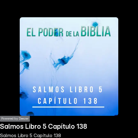
the
h page
 main
nt
the
ibility
ment
Powered by Deezer
Salmos Libro 5 Capítulo 138
Salmos Libro 5 Capítulo 138