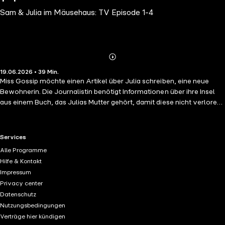
Sam & Julia im Mäusehaus: TV Episode 1-4
Abonnieren
Mehr
19.06.2026 • 39 Min.
Details
Miss Gossip möchte einen Artikel über Julia schreiben, eine neue
Bewohnerin. Die Journalistin benötigt Informationen über ihre Insel
aus einem Buch, das Julias Mutter gehört, damit diese nicht verloren
geht.
RTL+ useful links.
Services
Alle Programme
Hilfe & Kontakt
Impressum
Privacy center
Datenschutz
Nutzungsbedingungen
Verträge hier kündigen