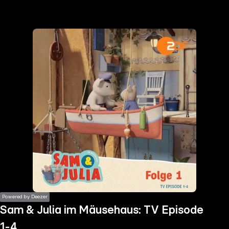
the
h page
 main
nt
the
ibility
ment
Powered by Deezer
Sam & Julia im Mäusehaus: TV Episode
1-4