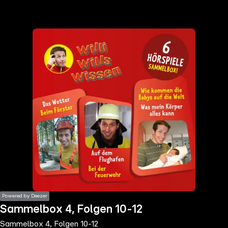
the
h page
 main
nt
the
ibility
ment
Powered by Deezer
Sammelbox 4, Folgen 10-12
Sammelbox 4, Folgen 10-12