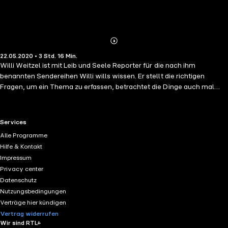
Abonnieren
Mehr
22.05.2020 • 3 Std. 16 Min.
Details
Willi Weitzel ist mit Leib und Seele Reporter für die nach ihm
benannten Sendereihen Willi wills wissen. Er stellt die richtigen
Fragen, um ein Thema zu erfassen, betrachtet die Dinge auch mal
von der anderen Seite und bringt selbst komplizierte Sachverhalte
auf den Punkt. Mit den Hörspielen Folge 10: Das Wetter / Beim Förster
Folge 11: Auf dem Flughafen / Bei der Feuerwehr Folge 12: Wie
RTL+ useful links.
Services
kommen die Babys auf die Welt? / Was mein Körper alles kann
Alle Programme
Hilfe & Kontakt
Impressum
Privacy center
Datenschutz
Nutzungsbedingungen
Verträge hier kündigen
Vertrag widerrufen
Wir sind RTL+