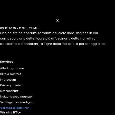
Abonnieren
Mehr
03.12.2025 • 11 Std. 28 Min.
Details
Uno dei tre celeberrimi romanzi del ciclo indo-malese in cui
campeggia una delle figure più affascinanti della narrativa
occidentale: Sandokan, la Tigre della Malesia, il personaggio nel
quale trovano la loro indimenticabile sintesi il gusto per l'avventura,
il fascino dell'esotico e il rude romanticismo che caratterizzano
l'opera di Emilio Salgari. contributori LE Michele Maggiore
RTL+ useful links.
Services
Alle Programme
Hilfe & Kontakt
Impressum
Privacy center
Datenschutz
Nutzungsbedingungen
Verträge hier kündigen
Vertrag widerrufen
Wir sind RTL+