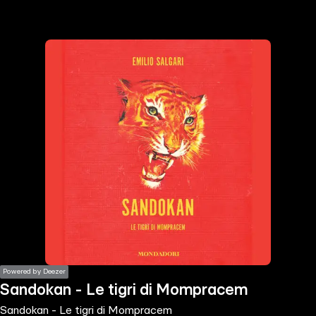
the
h page
 main
nt
the
ibility
ment
Powered by Deezer
Sandokan - Le tigri di Mompracem
Sandokan - Le tigri di Mompracem