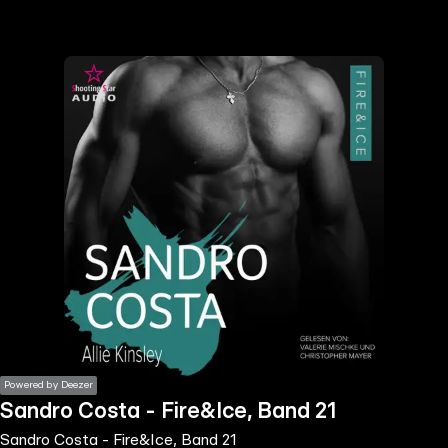
the
h page
 main
nt
the
ibility
ment
Powered by Deezer
Sandro Costa - Fire&Ice, Band 21
Sandro Costa - Fire&Ice, Band 21