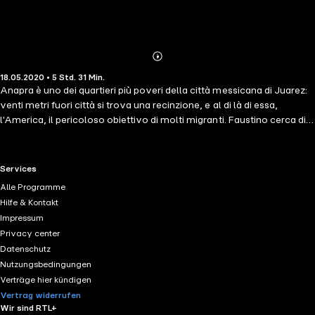
Abonnieren
Mehr
18.05.2020 • 5 Std. 31 Min.
Details
Anapra è uno dei quartieri più poveri della città messicana di Juarez:
venti metri fuori città si trova una recinzione, e al di là di essa,
l'America, il pericoloso obiettivo di molti migranti. Faustino cerca di
sfuggire al cartello della droga per cui ha lavorato. Il capo della
banda gli ha consegnato un sacco di dollari che avrebbe dovuto
nascondere, ma Faustino l'ha usato per pagare il viaggio della sua
RTL+ useful links.
Services
ragazza incinta oltre il confine con l'America. La libertà non è
Alle Programme
economica. Faustino ha solo trentasei ore per sostituire i soldi
Hilfe & Kontakt
mancanti, e il suo amico Arturo è l'unica persona che può aiutarlo a
Impressum
recuperarli in una partita a carte mortale con gli spacciatori. Arturo
Privacy center
deve giocare non solo per la libertà ma anche per la vita del suo
Datenschutz
amico, mentre la sua stessa esistenza è in pericolo. Per vincere,
Nutzungsbedingungen
potrebbe dover imbrogliare la Morte stessa.
Verträge hier kündigen
Vertrag widerrufen
Wir sind RTL+