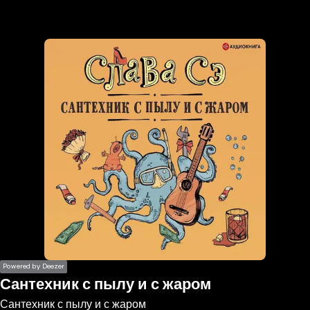
the
h page
 main
nt
the
ibility
ment
Powered by Deezer
Сантехник с пылу и с жаром
Сантехник с пылу и с жаром