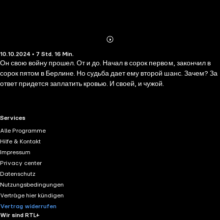
Abonnieren
Mehr
10.10.2024 • 7 Std. 16 Min.
Details
Он свою войну прошел. От и до. Начал в сорок первом, закончил в
сорок пятом в Берлине. Но судьба дает ему второй шанс. Зачем? За
ответ придется заплатить кровью. И своей, и чужой.
RTL+ useful links.
Services
Alle Programme
Hilfe & Kontakt
Impressum
Privacy center
Datenschutz
Nutzungsbedingungen
Verträge hier kündigen
Vertrag widerrufen
Wir sind RTL+