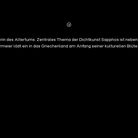
Abonnieren
Mehr
Details
rin des Altertums. Zentrales Thema der Dichtkunst Sapphos ist neben 
ermeier lädt ein in das Griechenland am Anfang seiner kulturellen Blüt