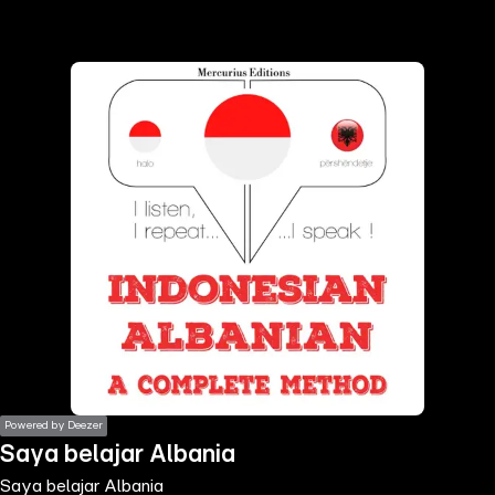
the
h page
 main
nt
the
ibility
ment
Powered by Deezer
Saya belajar Albania
Saya belajar Albania