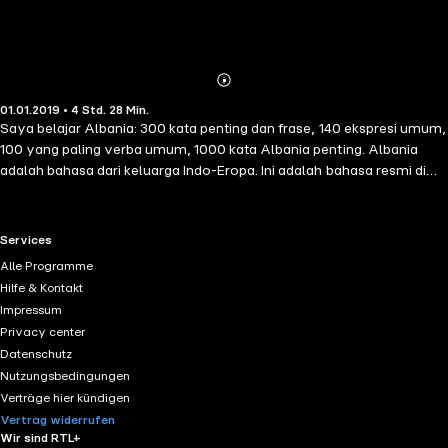
Abonnieren
Mehr
01.01.2019 • 4 Std. 28 Min.
Details
Saya belajar Albania: 300 kata penting dan frase, 140 ekspresi umum,
100 yang paling verba umum, 1000 kata Albania penting. Albania
adalah bahasa dari keluarga Indo-Eropa. Ini adalah bahasa resmi di
Albania dan Kosovo. numbe yang
RTL+ useful links.
Services
Alle Programme
Hilfe & Kontakt
Impressum
Privacy center
Datenschutz
Nutzungsbedingungen
Verträge hier kündigen
Vertrag widerrufen
Wir sind RTL+