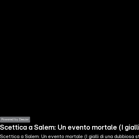
the
h page
 main
nt
the
ibility
ment
Powered by Deezer
Scettica a Salem: Un evento mortale (I giall
Scettica a Salem: Un evento mortale (I gialli di una dubbiosa 