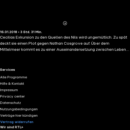
Abonnieren
Mehr
16.01.2018 • 3 Std. 31 Min.
Details
Cecilias Exkursion zu den Quellen des Nils wird ungemütlich. Zu spät
deckt sie einen Plot gegen Nathan Cosgrove auf. Über dem
Mittelmeer kommt es zu einer Auseinandersetzung zwischen Leben
und Tod. Während das Team um Frost und Payne einzelnen Spuren
nachgeht, erkennt Dr. Baxter das wahre Motiv des Mörders - und
begibt sich auf einen gefährlichen Weg, der keine Wiederkehr zulässt.
RTL+ useful links.
Services
Payne stellt Frost endlich zur Rede und verlangt Erklärungen von ihr.
Alle Programme
Ein Streit bricht aus, der das Fortbestehen des Teams gefährdet
Hilfe & Kontakt
Impressum
Privacy center
Datenschutz
Nutzungsbedingungen
Verträge hier kündigen
Vertrag widerrufen
Wir sind RTL+