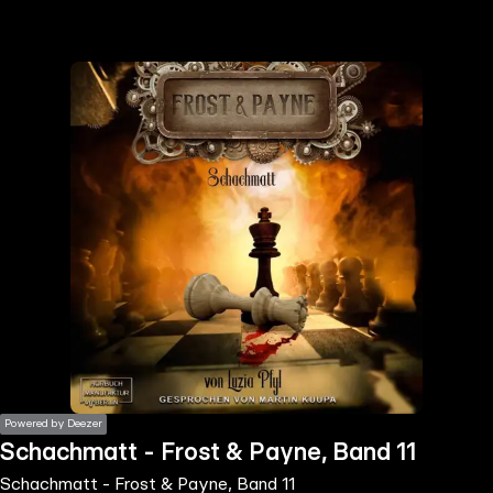
the
h page
 main
nt
the
ibility
ment
Powered by Deezer
Schachmatt - Frost & Payne, Band 11
Schachmatt - Frost & Payne, Band 11