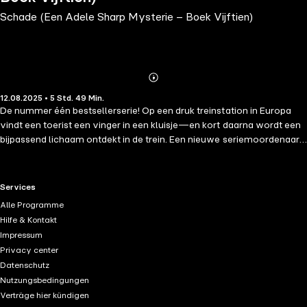
Schade (Een Adele Sharp Mysterie – Boek Vijftien)
Abonnieren
Mehr
12.08.2025 • 5 Std. 49 Min.
Details
De nummer één bestsellerserie! Op een druk treinstation in Europa
vindt een toerist een vinger in een kluisje—en kort daarna wordt een
bijpassend lichaam ontdekt in de trein. Een nieuwe seriemoordenaar
is aan het werk, sluwer en duivelser dan iemand zich kan voorstellen
—en FBI-agent Adele Sharp is de enige die hem kan stoppen voordat
hij opnieuw toeslaat. "Net als je denkt dat het niet beter kan, komt
RTL+ useful links.
Services
Blake Pierce met nog een meesterwerk van spanning en mysterie! Dit
Alle Programme
boek zit vol wendingen en het einde brengt een verrassende
Hilfe & Kontakt
onthulling. Ik raad dit boek ten zeerste aan voor de vaste collectie
Impressum
van elke lezer die geniet van een uitstekend geschreven thriller." --
Privacy center
Books and Movie Reviews, Roberto Mattos (over Bijna Verdwenen)
Datenschutz
SCHADE is het vijftiende deel in de bestverkopende FBI-thrillerserie
Nutzungsbedingungen
met Adele Sharp (de serie begint met DODELIJKE ACHTERVOLGING,
Verträge hier kündigen
boek 1) van de Amerikaanse bestsellerauteur Blake Pierce, wiens