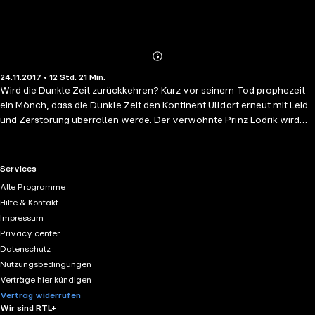
Abonnieren
Mehr
24.11.2017 • 12 Std. 21 Min.
Details
Wird die Dunkle Zeit zurückkehren? Kurz vor seinem Tod prophezeit
ein Mönch, dass die Dunkle Zeit den Kontinent Ulldart erneut mit Leid
und Zerstörung überrollen werde. Der verwöhnte Prinz Lodrik wird
unterdessen in die Provinz gesandt, um die Stelle des neuen
Statthalters einzunehmen. Noch ahnt Lodrik nicht, dass er das
Schicksal seiner Welt entscheiden wird – denn die Dunkle Zeit droht
RTL+ useful links.
Services
zurückzukehren, und er wird der Retter oder Zerstörer Ulldarts
Alle Programme
sein … – Der Auftakt zum sensationellen Epos »Ulldart – Die Dunkle
Hilfe & Kontakt
Zeit« – ausgezeichnet mit dem Deutschen Phantastik Preis.
Impressum
Privacy center
Datenschutz
Nutzungsbedingungen
Verträge hier kündigen
Vertrag widerrufen
Wir sind RTL+