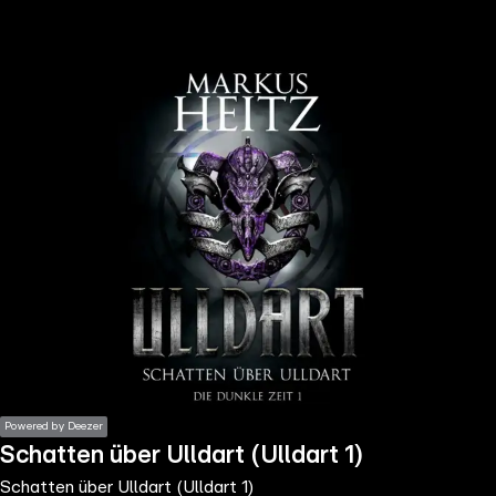
the
h page
 main
nt
the
ibility
ment
Powered by Deezer
Schatten über Ulldart (Ulldart 1)
Schatten über Ulldart (Ulldart 1)