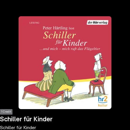
the
h page
 main
nt
the
ibility
ment
1 Credit
Schiller für Kinder
Schiller für Kinder