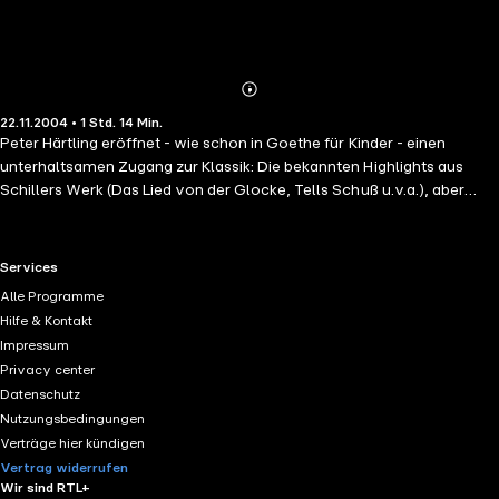
Abonnieren
Mehr
22.11.2004 • 1 Std. 14 Min.
Details
Peter Härtling eröffnet - wie schon in Goethe für Kinder - einen
unterhaltsamen Zugang zur Klassik: Die bekannten Highlights aus
Schillers Werk (Das Lied von der Glocke, Tells Schuß u.v.a.), aber
auch unbekannte, komische und humorvolle Texte hat er ausgewählt
und kommentiert. Große und kleine Hörer lädt er damit ein zu einem
Spaziergang durch das Werk des großen deutschen Dichters.(Laufzeit:
RTL+ useful links.
Services
1h 14)
Alle Programme
Hilfe & Kontakt
Impressum
Privacy center
Datenschutz
Nutzungsbedingungen
Verträge hier kündigen
Vertrag widerrufen
Wir sind RTL+