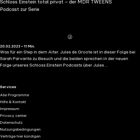
Schloss Einstein total privat – der MDR TWEENS
Podcast zur Serie
Abspielen
Mehr
20.02.2023 • 11 Min.
Details
Was für ein Step in dem Alter. Jules de Groote ist in dieser Folge bei
Sarah Parvanta zu Besuch und die beiden sprechen in der neuen
Folge unseres Schloss Einstein Podcasts über Jules
Namensänderung. Denn Jules fühlt sich keinem Geschlecht
zugehörig, ist also eine non-binäre Person. Super ehrlich sprich t
Jules über das Outing, wie Familie & Freunde reagiert haben und wie
RTL+ useful links.
Services
es Jules selbst damit geht. Und wir alle können in dieser Folge dazu
Alle Programme
lernen. Jules erklärt, mit welchem Pronomen wir non-binären
Hilfe & Kontakt
Menschen ansprechen können. Auch die Fans stellen wieder ihre
Impressum
Fragen: Was ist an der Freundschaft zwischen Julia & Colin
Privacy center
besonders toll und wie war es eine Kussszene zu drehen? Zu Hilfe
Datenschutz
kam dabei übrigens der „grüne Ball“. Was der für eine spezielle
Nutzungsbedingungen
Funktion beim Knutschen hat, hört ihr hier in der Folge. Alle Folgen
Verträge hier kündigen
gibt's auch in der ARD Audiothek und auf mdrtweens.de