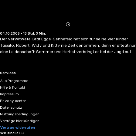
Abonnieren
Mehr
04.10.2005 • 13 Std. 3 Min.
Details
Der verwitwete Graf Egge-Sennefeld hat sich für seine vier Kinder
Tassilo, Robert, Willy und Kitty nie Zeit genommen, denn er pflegt nur
eine Leidenschaft: Sommer und Herbst verbringt er bei der Jagd auf
seiner Hütte, im Winter und Frühling unternimmt er Jagdreisen in
Polen. Als Kitty einmal ihren Vater besucht, gerät sie auf dem Weg zu
seiner Hütte mit ihrer Gouvernante in ein fürchterliches Gewitter............
RTL+ useful links.
Services
Alle Programme
Hilfe & Kontakt
Impressum
Privacy center
Datenschutz
Nutzungsbedingungen
Verträge hier kündigen
Vertrag widerrufen
Wir sind RTL+