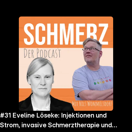
the
h page
 main
nt
the
ibility
ment
#31 Eveline Löseke: Injektionen und
Strom, invasive Schmerztherapie und