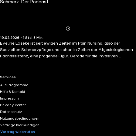
Schmerz. Der Podcast.
TENS
Abspielen
Mehr
19.02.2026 • 1 Std. 3 Min.
Details
Eveline Löseke ist seit ewigen Zeiten im Pain Nursing, also der
Speziellen Schmerzpflege und schon in Zeiten der Algesiologischen
Fachassistenz, eine prägende Figur. Gerade für die invasiven
Methoden in der Schmerztherapie, aber auch zur TENS-Therapie mit
Elektroden auf der Haut, ist sie die beste Wahl für mein Buch "Pain
Nursing - Pflegerisches Schmerzmanagement und Spezielle
RTL+ useful links.
Services
Schmerzpflege" - denn genau dort kommt sie her: aus der Klinik, aus
Alle Programme
der Anästhesie, vom Ursprung des Pain Nursings. In dieser Folge gibt
Hilfe & Kontakt
es also alles zu Spritzen, Schmerzkathetern und -pumpen,
Impressum
Neuromodulation und transkutaner elektrischer Nervenstimulation.
Privacy center
Eveline ist übrigens auch in den Folgen zum EDPN zu hören:
Datenschutz
https://nilswommelsdorf.de/edpn-european-diploma-in-pain-
Nutzungsbedingungen
nursing-schmerz-der-podcast
/ Mehr zur Neuromodulation gibt's hier
Verträge hier kündigen
von Colette Schulz:
https://nilswommelsdorf.de/schmerz-der-
Vertrag widerrufen
podcast-14-colette-schulz-neuromodulation-