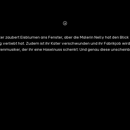
Abonnieren
Mehr
Details
r zaubert Eisblumen ans Fenster, aber die Malerin Nelly hat den Blic
ihr Kater verschwunden und ihr Fabrikjob wird immer härter. Vielleicht hält das Leben für Nell