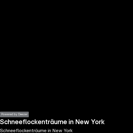
the
h page
 main
nt
the
ibility
ment
Powered by Deezer
Schneeflockenträume in New York
Schneeflockenträume in New York