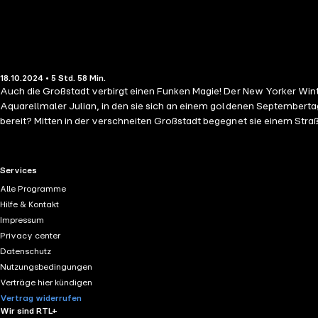
18.10.2024 • 5 Std. 58 Min.
Auch die Großstadt verbirgt einen Funken Magie! Der New Yorker Winte
Aquarellmaler Julian, in den sie sich an einem goldenen Septembertag verliebt hat. Zudem ist 
bereit? Mitten in der verschneiten Großstadt begegnet sie einem Straßenmusiker, der ihr eine Haselnuss schenkt. Und genau diese unscheinbare Nuss sorgt dafür, dass sich Nellys Leben auf fast schon
märchenhafte Weise verändert ... Märchenhafter Liebesroman.
RTL+ useful links.
Services
Alle Programme
Hilfe & Kontakt
Impressum
Privacy center
Datenschutz
Nutzungsbedingungen
Verträge hier kündigen
Vertrag widerrufen
Wir sind RTL+