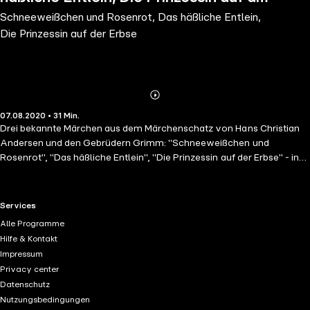
Schneeweißchen und Rosenrot, Das häßliche Entlein,
Erbse
Die Prinzessin auf der Erbse
Abonnieren
Mehr
07.08.2020 • 31 Min.
Details
Drei bekannte Märchen aus dem Märchenschatz von Hans Christian
Andersen und den Gebrüdern Grimm: "Schneeweißchen und
Rosenrot", "Das häßliche Entlein", "Die Prinzessin auf der Erbse" - in
einer Hörspielfassung von Kurt Vethake.
RTL+ useful links.
Services
Alle Programme
Hilfe & Kontakt
Impressum
Privacy center
Datenschutz
Nutzungsbedingungen