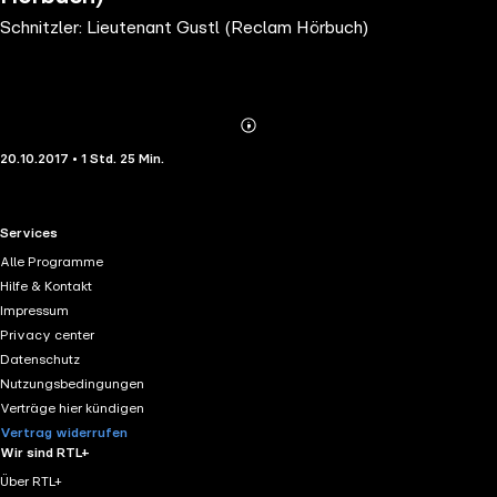
Schnitzler: Lieutenant Gustl (Reclam Hörbuch)
Abonnieren
Mehr
20.10.2017 • 1 Std. 25 Min.
Details
RTL+ useful links.
Services
Alle Programme
Hilfe & Kontakt
Impressum
Privacy center
Datenschutz
Nutzungsbedingungen
Verträge hier kündigen
Vertrag widerrufen
Wir sind RTL+
Über RTL+