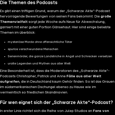
in der Schwarzen Akte schalten? Unsere Kolleg:innen
Personen. Wenn du dich mit diesem Thema nicht
Die Themen des Podcasts
@SchwarzeAkte TikTok: @schwarzeakte Mail:
von Julep helfen dir gerne weiter:
wohlfühlst, höre dir die Folge bitte nicht alleine an.
schwarzeakte@julep.de Website:
Es gibt einen triftigen Grund, warum der „Schwarze Akte“-Podcast
www.julep.de/advertiser Impressum:
www.schwarzeakte.de Pätrick auf Twitch:
hervorragende Bewertungen von seinen Fans bekommt: Die
www.julep.de/legal/imprint [Wir übernehmen keine
große
www.twitch.tv/thepaetrick --- Credits --- Hosts:
Themenvielfalt
Haftung für die Inhalte externer Links.] --- SPOILER ---
sorgt jede Woche aufs Neue für Abwechslung,
Anne Luckmann & Patrick Strobusch Redaktion:
garniert mit einer guten Portion Gänsehaut. Hier sind einige beliebte
Dieser Fall ist gelöst.
Stefanie Eisenlauer Schnitt: Anne Luckmann Intro und
Themen im überblick:
Trenner gesprochen von: Pia-Rhona Saxe Produktion:
Nadine Lentfer-Unterweger und Lea Backes Eine
mysteriöse Morde ohne offensichtliche Täter
Produktion der Julep Studios Du möchtest Werbung
spurlos verschwundene Menschen
in der Schwarzen Akte schalten? Unsere Kolleg:innen
Serienmörder, die ganze Landstriche in Angst und Schrecken versetzen
von Julep helfen dir gerne weiter:
www.julep.de/advertiser Impressum:
uralte Legenden und Mythen aus aller Welt
www.julep.de/legal/imprint [Wir übernehmen keine
Eine Besonderheit ist, dass die Moderatoren des „Schwarze Akte“-
Haftung für die Inhalte externer Links.] --- SPOILER ---
Podcasts Christopher, Patrick und Anne
Fälle aus aller Welt
Dieser Fall ist gelöst. --- Content Hinweis --- In dieser
aufgreifen
, die in Deutschland kaum Gehör finden. So ist das Grauen
Folge sprechen wir über die Tötung einer Frau. Wenn
im südamerikanischen Dschungel ebenso zu Hause wie im
du dich mit diesem Thema nicht wohlfühlst, höre dir
vermeintlich so friedlichen Skandinavien.
die Folge bitte nicht alleine an.
Für wen eignet sich der „Schwarze Akte“-Podcast?
In erster Linie richtet sich die Reihe von Julep Studios an
Fans von