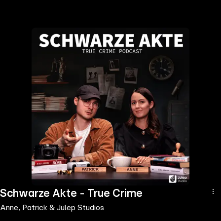
the
h page
 main
nt
the
ibility
ment
Schwarze Akte - True Crime
Anne, Patrick & Julep Studios