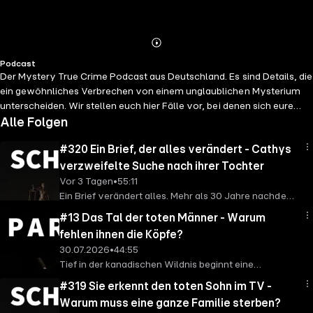
Abspielen
Mehr
Podcast
Details
Der Mystery True Crime Podcast aus Deutschland. Es sind Details, die
ein gewöhnliches Verbrechen von einem unglaublichen Mysterium
unterscheiden. Wir stellen euch hier Fälle vor, bei denen sich eure
Nackenhaare sträuben und von denen ihr bis jetzt steif und fest
Alle Folgen
behauptet hättet, dass so etwas nie im Leben passieren kann. Jeden
#320 Ein Brief, der alles verändert - Cathys
Dienstag veröffentlichen wir eine neue Folge mit außergewöhnlichen
Kriminalfällen und überlegen, ob auch an der merkwürdigsten
verzweifelte Suche nach ihrer Tochter
Spekulation doch ein Fünkchen Wahrheit zu erkennen ist. Schreibt
Vor 3 Tagen
•
55:11
uns gern eure Theorien und weitere spannende Fälle an
Ein Brief verändert alles. Mehr als 30 Jahre nachdem
schwarzeakte@julep.de oder auf Instagram @schwarzeakte.
Cathy ihre Tochter zur Adoption freigeben musste,
#13 Das Tal der toten Männer - Warum
erfährt sie, dass das Mädchen seit Jahrzehnten
fehlen ihnen die Köpfe?
vermisst wird. Aus Alexis wurde Aundria - und
30.07.2026
•
44:55
plötzlich beginnt eine verzweifelte Suche nach der
Tief in der kanadischen Wildnis beginnt eine
Wahrheit. Gemeinsam mit einem Hobby-Ermittler
Geschichte, die bis heute niemand vollständig
deckt Cathy immer mehr Ungereimtheiten auf. Ist
#319 Sie erkennt den toten Sohn im TV -
erklären kann. Das Valley of Headless Men fasziniert
Aundria von zu Hause weggelaufen? Und was ist mit
Warum muss eine ganze Familie sterben?
seit Generationen Forscher, Abenteurer und True-