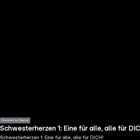
the
h page
 main
nt
the
ibility
ment
Powered by Deezer
Schwesterherzen 1: Eine für alle, alle für DI
Schwesterherzen 1: Eine für alle, alle für DICH!