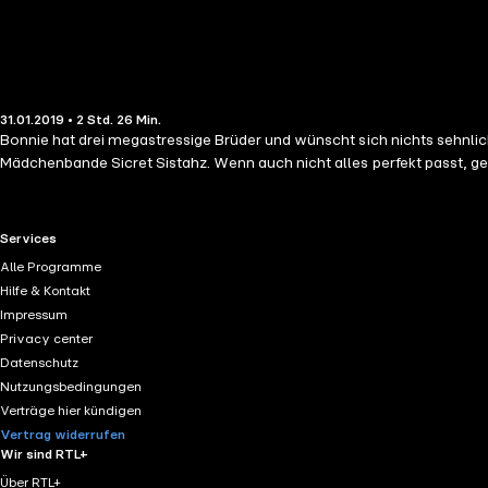
31.01.2019 • 2 Std. 26 Min.
Bonnie hat drei megastressige Brüder und wünscht sich nichts sehnliche
Mädchenbande Sicret Sistahz. Wenn auch nicht alles perfekt passt, g
RTL+ useful links.
Services
Alle Programme
Hilfe & Kontakt
Impressum
Privacy center
Datenschutz
Nutzungsbedingungen
Verträge hier kündigen
Vertrag widerrufen
Wir sind RTL+
Über RTL+