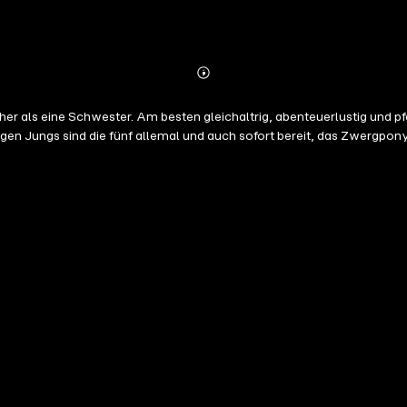
Abonnieren
Mehr
Details
r als eine Schwester. Am besten gleichaltrig, abenteuerlustig und pfer
egen Jungs sind die fünf allemal und auch sofort bereit, das Zwergpo