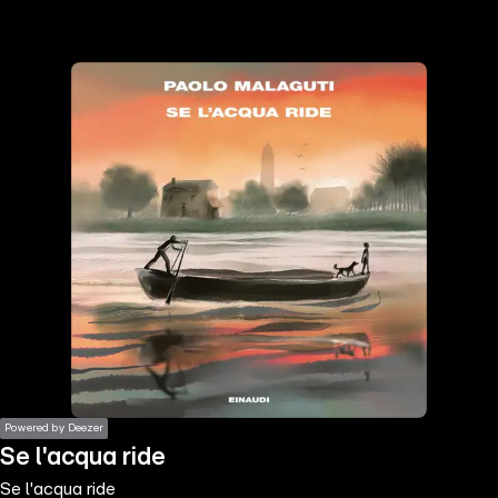
the
h page
 main
nt
the
ibility
ment
Powered by Deezer
Se l'acqua ride
Se l'acqua ride