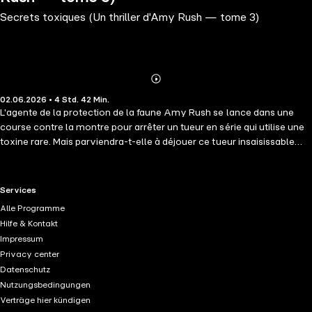
Secrets toxiques (Un thriller d'Amy Rush — tome 3)
Abonnieren
Mehr
02.06.2026 • 4 Std. 42 Min.
Details
L'agente de la protection de la faune Amy Rush se lance dans une
course contre la montre pour arrêter un tueur en série qui utilise une
toxine rare. Mais parviendra-t-elle à déjouer ce tueur insaisissable
avant de devenir sa prochaine victime? "L'intrigue est pleine de
rebondissements, mais c'est la fin, que je n'ai absolument pas vue
venir, qui fait de ce livre l'un des plus captivants que j'aie lus depuis
RTL+ useful links.
Services
des années." —Avis de lecteur pour Not Like Us ⭐⭐⭐⭐⭐ Voici le
Alle Programme
tome 3 d'une nouvelle série très attendue par l'auteure n°1 des
Hilfe & Kontakt
ventes Ava Strong, dont les best-sellers ont reçu plus de 1 000
Impressum
évaluations et avis cinq étoiles. Thriller policier intense et captivant,
Privacy center
Amy Rush est une série psychologique complexe qui saura séduire
Datenschutz
les lecteurs avec son héroïne brillante et fascinante. Riche en action,
Nutzungsbedingungen
en suspense, en surprises et au rythme effréné, cette série de polars
Verträge hier kündigen
vous garantit de vous tenir éveillé toute la nuit alors que vous