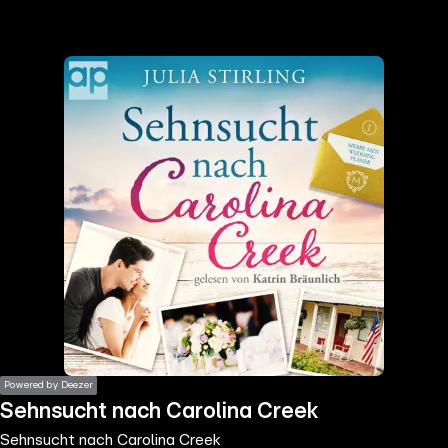
the
h page
 main
nt
the
ibility
ment
Powered by Deezer
Sehnsucht nach Carolina Creek
Sehnsucht nach Carolina Creek