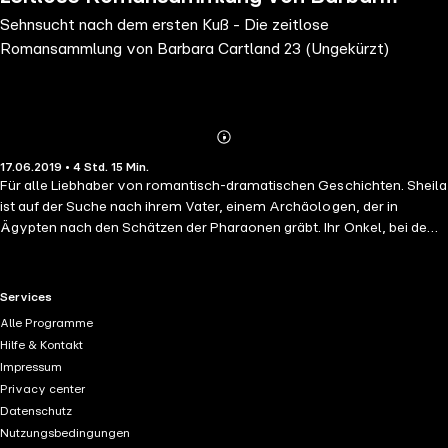
Sehnsucht nach dem ersten Kuß - Die zeitlose
Cartland 23 (Ungekürzt)
Romansammlung von Barbara Cartland 23 (Ungekürzt)
Abonnieren
Mehr
17.06.2019 • 4 Std. 15 Min.
Details
Für alle Liebhaber von romantisch-dramatischen Geschichten. Sheila
ist auf der Suche nach ihrem Vater, einem Archäologen, der in
Ägypten nach den Schätzen der Pharaonen gräbt. Ihr Onkel, bei dem
sie während seiner Abwesenheit wohnt, möchte sie mit dem
lüsternen Lord Stroud verheiratet. Also entschließt sich Sheila zu
fliehen. Gleich zu Beginn ihrer Flucht trifft sie auf den Marquis von
RTL+ useful links.
Services
Linwood. Er selbst ist auf der Flucht vor einem Skandal. Wie der
Alle Programme
Marquis und Sheila zusammen über die Weltmeere segeln und das
Hilfe & Kontakt
Geheimnis des Verschwindens von Sheilas Vater lösen, steht im
Impressum
Mittelpunkt dieser Barbara Cartland Geschichte. Cartlands Bücher
Privacy center
bringen alle romantische Herzen zum Höherschlagen. In einer
Datenschutz
entschwundenen Zeit, in der schöne Heldinnen, sadistische
Nutzungsbedingungen
Aristokraten und böse Stiefmütter Seite um Seite leben, werden die