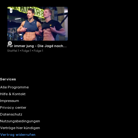
Für immer jung - Die Jagd nach
Staffel 1 • Folge 1 • Folge 1
dem perfekten Körper
RTL+ useful links.
Services
Alle Programme
Hilfe & Kontakt
Impressum
Privacy center
Datenschutz
Nutzungsbedingungen
Verträge hier kündigen
Vertrag widerrufen