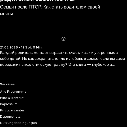
Семья после ПТСР. Как стать родителем своей
мечты
Abonnieren
Mehr
21.05.2026 • 12 Std. 0 Min.
Details
Каждый родитель мечтает вырастить счастливых и уверенных в
себе детей. Но как сохранить тепло и любовь в семье, если вы сами
пережили психологическую травму? Эта книга — глубокое и
всестороннее исследование того, как ПТСР влияет на семейные
отношения. • Основы ПТСР: что это такое и как оно влияет на
психику человека и проявляется в родительстве. • 5 типов
RTL+ useful links.
Services
родителей: с какими страхами и трудностями они сталкиваются,
Alle Programme
какие есть эффективные стратегии воспитания детей и
Hilfe & Kontakt
преодоления внутренних установок. • Как стать родителем мечты:
Impressum
практическое применение знаний и методов для создания здоровых
Privacy center
семейных отношений. Психологическая травма — не приговор и не
Datenschutz
повод отказываться от родительства. Осознанность и поддержка
Nutzungsbedingungen
помогут вам преодолеть тревоги и воспитывать счастливых детей.