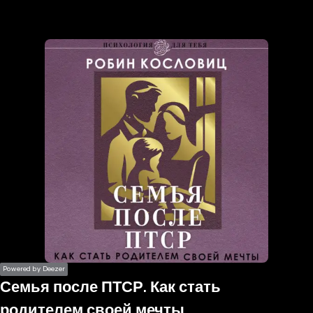
the
h page
 main
nt
the
ibility
ment
Powered by Deezer
Семья после ПТСР. Как стать
родителем своей мечты