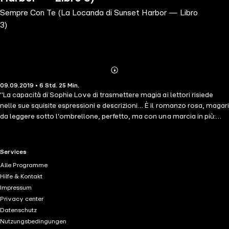
Sempre Con Te (La Locanda di Sunset Harbor — Libro
3)
Abonnieren
Mehr
09.09.2019 • 6 Std. 25 Min.
Details
"La capacità di Sophie Love di trasmettere magia ai lettori risiede
nelle sue squisite espressioni e descrizioni… È il romanzo rosa, magari
da leggere sotto l'ombrellone, perfetto, ma con una marcia in più:
l'entusiasmo e le bellissime descrizioni, unite a un'inaspettata
attenzione per una complessità non solo sentimentale, ma anche
psicologica. Lo consiglio vivamente agli amanti dei romanzi rosa che
RTL+ useful links.
Services
nelle loro letture ricercano un tocco di maggiore complessità." --
Alle Programme
Midwest Book Review (Diane Donovan su Ora e per sempre) "Un
Hilfe & Kontakt
romanzo scritto molto bene, che tratta delle avversità vissute da
Impressum
una donna (Emily) durante la ricerca della sua vera identità. L'autrice
Privacy center
ha fatto un ottimo lavoro con la creazione dei personaggi e le
Datenschutz
descrizioni dell'ambiente. Lì è costruito il romanzo – ma senza
Nutzungsbedingungen
esagerazioni. Complimenti all'autrice per il fantastico primo libro di