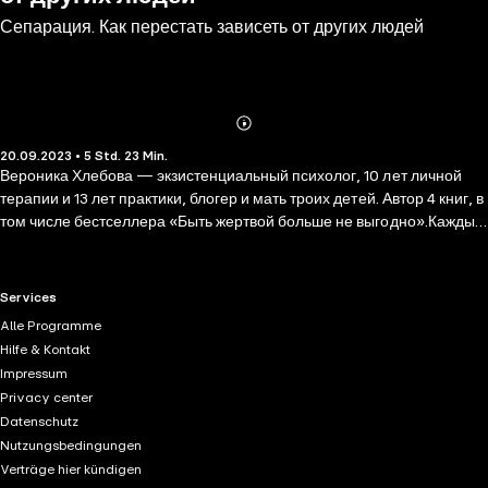
Сепарация. Как перестать зависеть от других людей
Abonnieren
Mehr
20.09.2023 • 5 Std. 23 Min.
Details
Вероника Хлебова — экзистенциальный психолог, 10 лет личной
терапии и 13 лет практики, блогер и мать троих детей. Автор 4 книг, в
том числе бестселлера «Быть жертвой больше не выгодно».Каждый
из нас может обнаружить у себя множество «застывших» реакций, в
которых так или иначе отражена зависимость от родителей или
среды, в которой мы росли. Они все требуют того, чтобы их
RTL+ useful links.
Services
заметили, то есть осознали. Чтобы стать действительно взрослым,
Alle Programme
нужно пройти процесс сепарации. Сепарация означает, что вам
Hilfe & Kontakt
удалось завершить все старые детские процессы, в которых вы не
Impressum
получили важной инициации во взрослую жизнь. Когда мы
Privacy center
присваиваем свой опыт, проживаем свои процессы, мы отделяемся
Datenschutz
и становимся зрелыми. Сознательно преодолевать страх перед
Nutzungsbedingungen
поглощающим родителем, восстанавливать свою отдельность,
Verträge hier kündigen
горевать о том, что случилось в детстве, укреплять свои личные