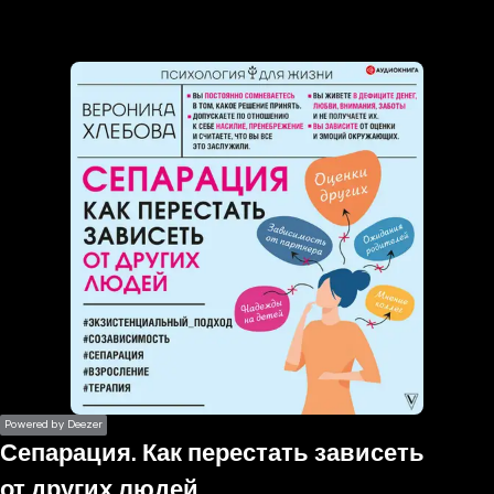
the
h page
 main
nt
the
ibility
ment
Powered by Deezer
Сепарация. Как перестать зависеть
от других людей