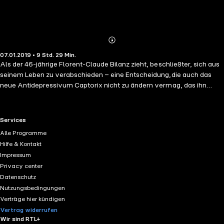
Abonnieren
Mehr
07.01.2019 • 9 Std. 29 Min.
Details
Als der 46-jährige Florent-Claude Bilanz zieht, beschließter, sich aus
seinem Leben zu verabschieden – eine Entscheidung,die auch das
neue Antidepressivum Captorix nicht zu ändern vermag, das ihn
seine Libido kostet. Er erinnert sich an die Frauen seines Lebens,
begegnet einem alten Studienfreund, der als Landwirt im
globalisierten Frankreichum seine Existenz kämpft, und er rechnet ab:
RTL+ useful links.
Services
mit der modernen Gesellschaft, der Wirtschaft, der Politik – und mit
Alle Programme
sich selbst. Nie hat Houellebecq so ernsthaft und voller Emotion über
Hilfe & Kontakt
die Liebe geschrieben. Zugleich schildert er den Überlebenskampf des
Impressum
Individuums im Zeitalter der Weltmärkte und der gesichtslosen EU-
Privacy center
Bürokratie.
Datenschutz
Nutzungsbedingungen
Verträge hier kündigen
Vertrag widerrufen
Wir sind RTL+