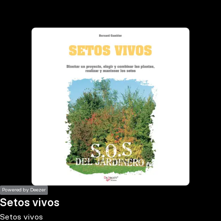
the
h page
 main
nt
the
ibility
ment
Powered by Deezer
Setos vivos
Setos vivos