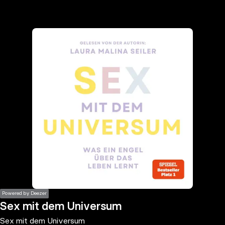
the
h page
 main
nt
the
ibility
ment
Powered by Deezer
Sex mit dem Universum
Sex mit dem Universum