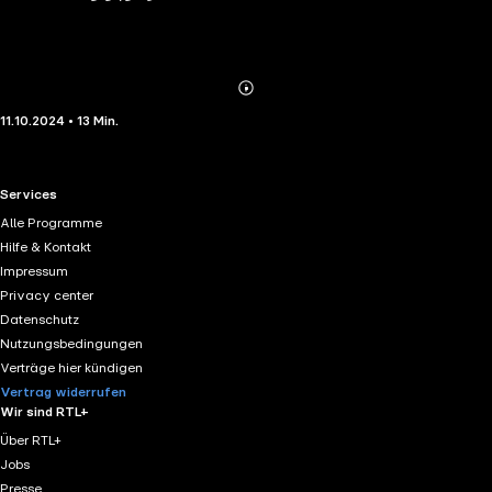
Abonnieren
Mehr
11.10.2024 • 13 Min.
Details
RTL+ useful links.
Services
Alle Programme
Hilfe & Kontakt
Impressum
Privacy center
Datenschutz
Nutzungsbedingungen
Verträge hier kündigen
Vertrag widerrufen
Wir sind RTL+
Über RTL+
Jobs
Presse