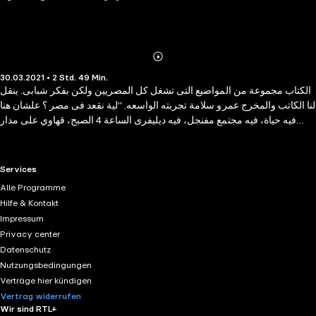
Abonnieren
Mehr
30.03.2021 • 2 Std. 49 Min.
Details
الكتاب مجموعة من المواضيع التى تشغل كل المصريين ولكن بفكر شبابى. ينقل
لنا الكاتب والمخرج عمرو سلامة تجربته الواسعه. "لية نقعد فى مصر ؟ علشان هنا
فيه حياة، فيه مجتمع مفنجل، فيه ديليفرى الساعة 4 الصبح، قهاوي على مدار
الساعة، موبايلك فيه نمر بالعبيط، لناس تفضفض معاهم وتحس انك إنسان فيه حد
مهتم بيك، العالم الغربي عالم وحيد بالنسبة لينا، كئيب حتى على ناسه اللى اتربوا
فيه، عالم بينام بدري وبيقفل زرار الياقة وخنيق، احنا عندنا مجتمع صوته عالى،
RTL+ useful links.
Services
وعشرى ودا مهم للنفسية فعلًا!"
Alle Programme
Hilfe & Kontakt
Impressum
Privacy center
Datenschutz
Nutzungsbedingungen
Verträge hier kündigen
Vertrag widerrufen
Wir sind RTL+