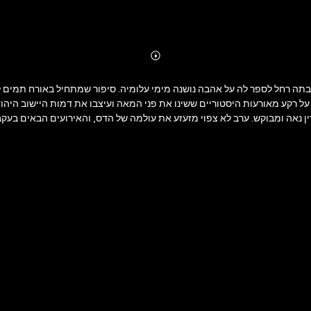
Abonnieren
Mehr
Details
 רחל לספר לה על אהבה נושנה מימי עלומיה. סיפור שמתחיל באורח תמים ל
על רקע מאורעות היסטוריים ששינו את פני המאה ועיצבו את דמות היישוב היה
ן נאה ומבוקש. ערב לא צפוי מזעזע את עולמה של הדס, והאירועים הבאים בעקב
לא ומרגש מתהווה עתידה של הדס תוך חשיפת עברה של רחל. שבועת רחל הינו 