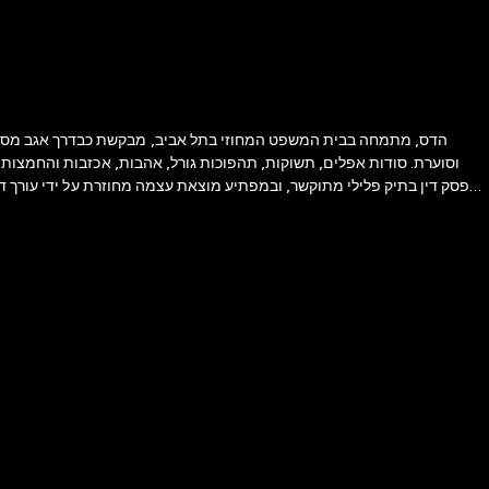
הדס, מתמחה בבית המשפט המחוזי בתל אביב, מבקשת כבדרך אגב מסבתה
וסוערת. סודות אפלים, תשוקות, תהפוכות גורל, אהבות, אכזבות והחמצות 
פסק דין בתיק פלילי מתוקשר, ובמפתיע מוצאת עצמה מחוזרת על ידי עורך די
זורמים בשצף זה בצד זה, לעתים מתמזגים, לעתים מתפצלים, ובאופן מופ