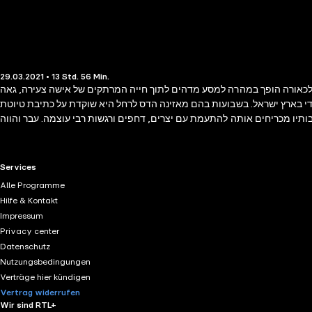
29.03.2021 • 13 Std. 56 Min.
כאורה הופך במהרה למסע מדהים לתוך חייה המרתקים של אישה צעירה, גאה
ודי בארץ ישראל. בשבועות בהם מאזינה הדס לרחל היא שוקדת על כתיבת טיוטת
ותיו מכריחים אותה להתעמת עם יצרים, דחפים ורגשות רבי עוצמה. עבר והווה
הרומן השני של מיכל שלו שהוקלט באייקאסט. ספרה הקודם 'ממערב לירח' זכה
להצלחה רבה בקרב המאזינים.
RTL+ useful links.
Services
Alle Programme
Hilfe & Kontakt
Impressum
Privacy center
Datenschutz
Nutzungsbedingungen
Verträge hier kündigen
Vertrag widerrufen
Wir sind RTL+