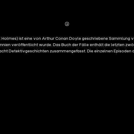
Abonnieren
Mehr
Details
ock Holmes) ist eine von Arthur Conan Doyle geschriebene Sammlung 
nnien veröffentlicht wurde. Das Buch der Fälle enthält die letzten z
g acht Detektivgeschichten zusammengefasst. Die einzelnen Episoden 
 und danach in einem Sammelband als Buch auf den Markt gebracht. Inhalt
Rätsel der Thor-Brücke / Der Mann mit dem geduckten Gang / Die Löwe