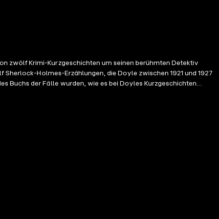
von zwölf Krimi-Kurzgeschichten um seinen berühmten Detektiv
wölf Sherlock-Holmes-Erzählungen, die Doyle zwischen 1921 und 1927
des Buchs der Fälle wurden, wie es bei Doyles Kurzgeschichten
: Der illustre Klient / Der erbleichte Soldat / Der Mazarin-Stein /
nmähne / Die verschleierte Mieterin / Shoscombe Old Place / Der