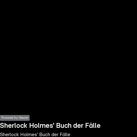
the
h page
 main
nt
the
ibility
ment
Powered by Deezer
Sherlock Holmes' Buch der Fälle
Sherlock Holmes' Buch der Fälle