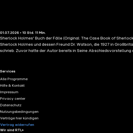
01.07.2026 • 10 Std. 11 Min.
Sherlock Holmes‘ Buch der Fälle (Original: The Case Book of Sherl
Sherlock Holmes und dessen Freund Dr. Watson, die 1927 in Großbrita
schrieb. Zuvor hatte der Autor bereits in Seine Abschiedsvorstellun
allgemein üblich war, zunächst einzeln in Zeitschriften veröffentlicht
Die Drei Giebel / Der Vampir von Sussex / Die drei Garridebs / Das 
Farbenhändler im Ruhestand
RTL+ useful links.
Services
Alle Programme
Hilfe & Kontakt
Impressum
Privacy center
Datenschutz
Nutzungsbedingungen
Verträge hier kündigen
Vertrag widerrufen
Wir sind RTL+