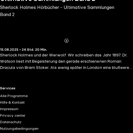
Sherlock Holmes Hörbücher - Ultimative Sammlungen
Band 2
Abonnieren
Mehr
15.08.2025 • 24 Std. 20 Min.
Details
Sherlock Holmes und der Werwolf Wir schreiben das Jahr 1897. Dr.
Watson liest mit Begeisterung den gerade erschienenen Roman
Dracula von Bram Stoker. Als wenig später in London eine blutleere
Leiche gefunden wird, glaubt Watson an Vampire. Und dann begegnet
ihm im Londoner Nebel ein Werwolf. Gemeinsam mit Sherlock
Holmes, dem messerscharf deduzierenden Meisterdetektiv aus der
RTL+ useful links.
Services
Baker Street, begibt sich Watson auf eine phantastische Irrfahrt.
Alle Programme
Sherlock Holmes und der Teufel von St. James Ein Fall, in dem
Hilfe & Kontakt
Sherlock Holmes über die Welt der Pulp Fiction und das Geheimnis
Impressum
des Teufels von St. James schlussendlich das Ziel seiner
Privacy center
Ermittlungen erreicht: das Feuer der Hölle. Dr. Watson In dieser
Datenschutz
aufrüttelnden Autobiografie legt Dr. Watson die Wahrheit gänzlich
Nutzungsbedingungen
offen, seine schottische Abstammung, die bürgerlichen Verhältnisse,