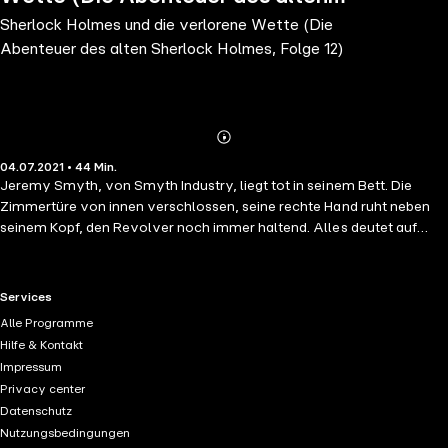
Sherlock Holmes und die verlorene Wette (Die
Sherlock Holmes, Folge 12)
Abenteuer des alten Sherlock Holmes, Folge 12)
Abonnieren
Mehr
04.07.2021 • 44 Min.
Details
Jeremy Smyth, von Smyth Industry, liegt tot in seinem Bett. Die
Zimmertüre von innen verschlossen, seine rechte Hand ruht neben
seinem Kopf, den Revolver noch immer haltend. Alles deutet auf
Selbstmord hin. Doch Holmes hegt so seine Zweifel. Befragungen der
Angehörigen bringen zu Tage, dass Mr. Smyth ein Freund des
Pferderennens war und erhebliche Summen verwettet hatte. Doch
RTL+ useful links.
Services
haben seine Wettschulden etwas mit seinem Tode zu tun?
Alle Programme
Währenddessen verfolgen Holmes und Watson noch ihre ganz
Hilfe & Kontakt
persönliche Wette, die ein unerwartetes Ende mit sich bringt.
Impressum
Privacy center
Datenschutz
Nutzungsbedingungen