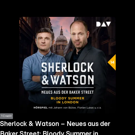
the
h page
 main
nt
the
ibility
ment
1 Credit
Sherlock & Watson – Neues aus der
Baker Street: Bloody Summer in