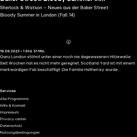
Sherlock & Watson – Neues aus der Baker Street:
London (Fall 14)
Bloody Summer in London (Fall 14)
Abonnieren
Mehr
16.09.2023 • 1 Std. 51 Min.
Details
Ganz London stöhnt unter einer noch nie dagewesenen Hitzewelle:
Seit Wochen hat es nicht mehr geregnet. Scotland Yard ist mit einem
merkwürdigen Fall beschäftigt: Die Familie Hatherley wurde
blutrünstig in ihrem Haus ermordet – mutmaßlich vom Familienvater
selbst, der danach Selbstmord begangen haben soll. Die Ermittler
können sich keinen Reim auf das Motiv des Täters machen, die
RTL+ useful links.
Services
Hatherleys waren allseits beliebt. Als kurz danach Familie
Alle Programme
Warnburton tot in ihrem Haus gefunden wird, glaubt Sherlock Holmes
Hilfe & Kontakt
an einen Serienmörder. In diesem »Bloody Summer« kämpfen
Impressum
Sherlock & Watson gegen die Zeit – und gegen die Hitze.
Privacy center
Datenschutz
Nutzungsbedingungen